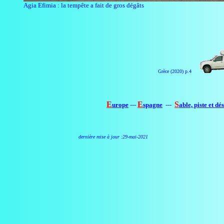
Agia Efimia : la tempête a fait de gros dégâts
Grèce (2020) p.4
E
E
S
urope
---
spagne
---
able, piste et dé
dernière mise à jour :
29-mai-2021
Photo